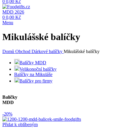
0
0,00
Kč
MDD 2026
0
0,00
Kč
Menu
Mikulášské balíčky
Domů
Obchod
Dárkové balíčky
Mikulášské balíčky
Balíčky MDD
Velikonoční balíčky
Balíčky na Mikuláše
Balíčky pro firmy
Balíčky
MDD
-20%
Přidat k oblíbeným