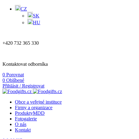
CZ
SK
HU
+420 732 365 330
Kontaktovat odborníka
0
Porovnat
0
Oblíbené
Přihlásit / Registrovat
Obce a veřejné instituce
Firmy a organizace
Produkty
MDD
Fotogalerie
O nás
Kontakt