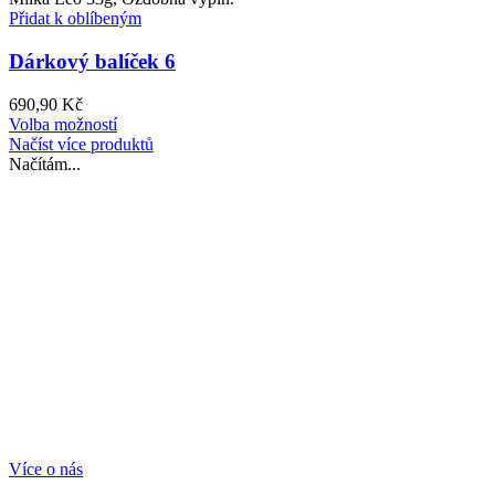
Přidat k oblíbeným
Dárkový balíček 6
690,90
Kč
Volba možností
Načíst více produktů
Načítám...
FoodGifts​
Připravujeme pro vás dárky, které potěší malé i
velké. Jsou vždy zaručeně čerstvé, vyrobené z
potravin prvotřídní kvality a v dnešním přeplněném
světě se na ně rozhodně nepráší!
Více o nás